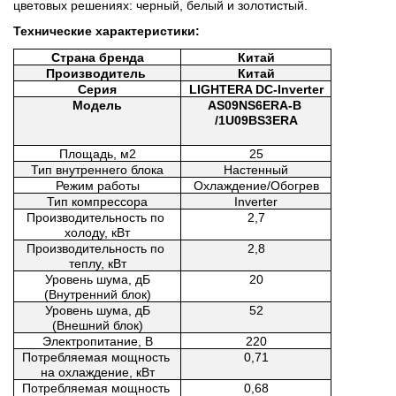
цветовых решениях: черный, белый и золотистый.
Технические характеристики:
Страна бренда
Китай
Производитель 
Китай
Серия
LIGHTERA DC-Inverter
Модель
AS09NS6ERA-B 
/1U09BS3ERA
Площадь, м2
25
Тип внутреннего блока
Настенный
Режим работы
Охлаждение/Обогрев
Тип компрессора
Inverter
Производительность по 
2,7
холоду, кВт
Производительность по 
2,8
теплу, кВт
Уровень шума, дБ
20
(Внутренний блок)
Уровень шума, дБ
52
(Внешний блок)
Электропитание, В
220
Потребляемая мощность 
0,71
на охлаждение, кВт
Потребляемая мощность 
0,68