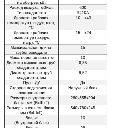
на обогрев, кВт
Расход воздуха, м3/час
600
Тип хладагента
R410A
Диапазон рабочих 
-10…+43
температур (воздух, охл), 
°C
Диапазон рабочих 
-15…+24
температур (воздух, 
нагр), °C
Максимальная длина 
15
трубопровода, м
Макс. перепад высот, м
10
Диаметр жидкостных труб 
6,35
хладагента, мм
Диаметр газовых труб 
9,52
хладагента, мм
Пульт ДУ
Да
Сторона подключения 
Наружный блок
электропитания
Размеры внутреннего 
280х855х204
блока, мм (ВxШxГ)
Размеры внешнего блока, 
540х780х245
мм (ВxШxГ)
Вес, кг
10
(Внутренний блок)
Вес, кг
29