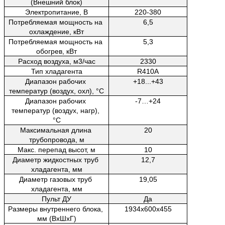
(Внешний блок)
Электропитание, В
220-380
Потребляемая мощность на 
6,5
охлаждение, кВт
Потребляемая мощность на 
5,3
обогрев, кВт
Расход воздуха, м3/час
2330
Тип хладагента
R410A
Диапазон рабочих 
+18...+43
температур (воздух, охл), °C
Диапазон рабочих 
-7…+24
температур (воздух, нагр), 
°C
Максимальная длина 
20
трубопровода, м
Макс. перепад высот, м
10
Диаметр жидкостных труб 
12,7
хладагента, мм
Диаметр газовых труб 
19,05
хладагента, мм
Пульт ДУ
Да
Размеры внутреннего блока, 
1934x600x455
мм (ВxШxГ)