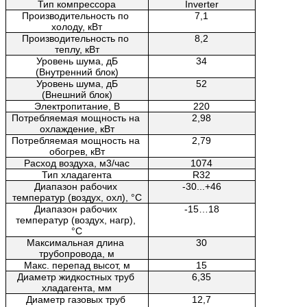
Тип компрессора
Inverter
Производительность по 
7,1
холоду, кВт
Производительность по 
8,2
теплу, кВт
Уровень шума, дБ
34
(Внутренний блок)
Уровень шума, дБ
52
(Внешний блок)
Электропитание, В
220
Потребляемая мощность на 
2,98
охлаждение, кВт
Потребляемая мощность на 
2,79
обогрев, кВт
Расход воздуха, м3/час
1074
Тип хладагента
R32
Диапазон рабочих 
-30...+46
температур (воздух, охл), °C
Диапазон рабочих 
-15…18
температур (воздух, нагр), 
°C
Максимальная длина 
30
трубопровода, м
Макс. перепад высот, м
15
Диаметр жидкостных труб 
6,35
хладагента, мм
Диаметр газовых труб 
12,7