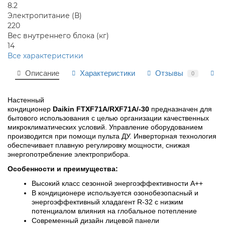
8.2
Электропитание (В)
220
Вес внутреннего блока (кг)
14
Все характеристики
Описание
Характеристики
Отзывы
В
0
Настенный 
кондиционер 
Daikin FTXF71A/RXF71A/-30
 предназначен для 
бытового использования с целью организации качественных 
микроклиматических условий. Управление оборудованием 
производится при помощи пульта ДУ. Инверторная технология 
обеспечивает плавную регулировку мощности, снижая 
энергопотребление электроприбора.
Особенности и преимущества:
Высокий класс сезонной энергоэффективности А++
В кондиционере используется озонобезопасный и 
энергоэффективный хладагент R-32 с низким 
потенциалом влияния на глобальное потепление
Современный дизайн лицевой панели