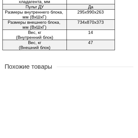
хладагента, мм
Пульт ДУ
Да
Размеры внутреннего блока, 
295x990x263
мм (ВxШxГ)
Размеры внешнего блока, 
734x870x373
мм (ВxШxГ)
Вес, кг
14
(Внутренний блок)
Вес, кг
47
(Внешний блок)
Похожие товары
Кондиционер Daikin FTXF20D/RXF20D/-40
FTXF20D/RXF20D/-40
103750 ₽
В корзину