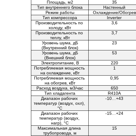
Площадь, м2
35
Тип внутреннего блока
Настенный
Режим работы
Охлаждение/Обогрев
Тип компрессора
Inverter
Производительность по 
3,6
холоду, кВт
Производительность по 
3,7
теплу, кВт
Уровень шума, дБ
23
(Внутренний блок)
Уровень шума, дБ
53
(Внешний блок)
Электропитание, В
220
Потребляемая мощность 
1
на охлаждение, кВт
Потребляемая мощность 
0,95
на обогрев, кВт
Расход воздуха, м3/час
650
Тип хладагента
R410A
Диапазон рабочих 
-10…+43
температур (воздух, охл), 
°C
Диапазон рабочих 
-15…+24
температур (воздух, 
нагр), °C
Максимальная длина 
15
трубопровода, м