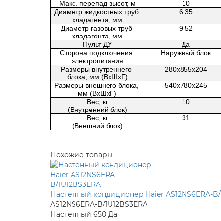
Макс. перепад высот, м
10
Диаметр жидкостных труб 
6,35
хладагента, мм
Диаметр газовых труб 
9,52
хладагента, мм
Пульт ДУ
Да
Сторона подключения 
Наружный блок
электропитания
Размеры внутреннего 
280х855х204
блока, мм (ВxШxГ)
Размеры внешнего блока, 
540х780х245
мм (ВxШxГ)
Вес, кг
10
(Внутренний блок)
Вес, кг
31
(Внешний блок)
Похожие товары
Настенный кондиционер Haier AS12NS6ERA-B
AS12NS6ERA-B/1U12BS3ERA
Настенный
650
Да