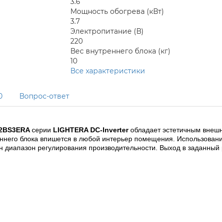
3.6
Мощность обогрева (кВт)
3.7
Электропитание (В)
220
Вес внутреннего блока (кг)
10
Все характеристики
0
Вопрос-ответ
2BS3ERA 
серии 
LIGHTERA DC-Inverter 
обладает эстетичным внеш
ннего блока впишется в любой интерьер помещения. Использовани
н диапазон регулирования производительности. Выход в заданный 