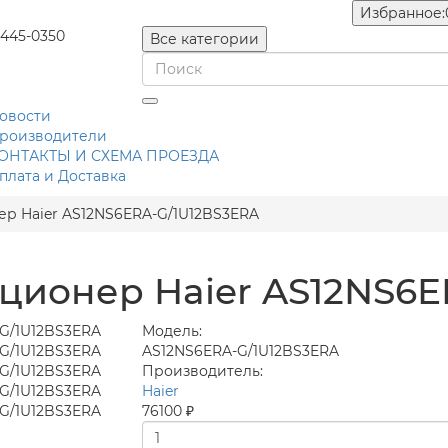
Избранное:
 445-0350
Все категории
овости
роизводители
ОНТАКТЫ И СХЕМА ПРОЕЗДА
плата и Доставка
р Haier AS12NS6ERA-G/1U12BS3ERA
ционер Haier AS12NS6E
Модель:
AS12NS6ERA-G/1U12BS3ERA
Производитель:
Haier
76100 ₽