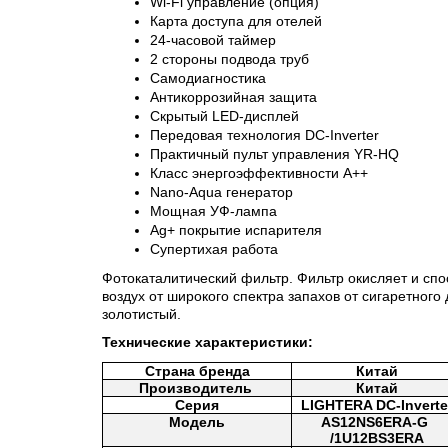
Wi-Fi управление (опция)
Карта доступа для отелей
24-часовой таймер
2 стороны подвода труб
Самодиагностика
Антикоррозийная защита
Скрытый LED-дисплей
Передовая технология DC-Inverter
Практичный пульт управления YR-HQ
Класс энергоэффективности A++
Nano-Aqua генератор
Мощная УФ-лампа
Ag+ покрытие испарителя
Супертихая работа
Фотокаталитический фильтр. Фильтр окисляет и с
воздух от широкого спектра запахов от сигаретног
золотистый.
Технические характеристики:
Страна бренда
Китай
Производитель 
Китай
Серия
LIGHTERA DC-Inverte
Модель
AS12NS6ERA-G 
/1U12BS3ERA