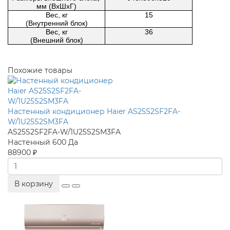
мм (ВxШxГ)
Вес, кг
15
(Внутренний блок)
Вес, кг
36
(Внешний блок)
Похожие товары
Настенный кондиционер Haier AS25S2SF2FA-
W/1U25S2SM3FA
AS25S2SF2FA-W/1U25S2SM3FA
Настенный
600
Да
88900 ₽
В корзину