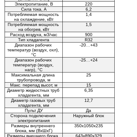
Электропитание, В
220
Сила тока, A
6,2
Потребляемая мощность 
1,4
на охлаждение, кВт
Потребляемая мощность 
1,5
на обогрев, кВт
Расход воздуха, м3/час
900
Тип хладагента
R32
Диапазон рабочих 
-20…+43
температур (воздух, охл), 
°C
Диапазон рабочих 
-25…+24
температур (воздух, 
нагр), °C
Максимальная длина 
25
трубопровода, м
Макс. перепад высот, м
15
Диаметр жидкостных труб 
6,35
хладагента, мм
Диаметр газовых труб 
12,7
хладагента, мм
Пульт ДУ
Да
Сторона подключения 
Наружный блок
электропитания
Размеры внутреннего 
350х1050х235
блока, мм (ВxШxГ)
Размеры внешнего блока, 
643х890х329