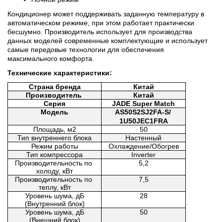
Кондиционер может поддерживать заданную температуру в 
автоматическом режиме, при этом работает практически 
бесшумно. Производитель использует для производства 
данных моделей современные комплектующие и использует 
самые передовые технологии для обеспечения 
максимального комфорта.
Технические характеристики:
Страна бренда
Китай
Производитель 
Китай
Серия
JADE Super Match
Модель
AS50S2SJ2FA-S/
1U50JEC1FRA
Площадь, м2
50
Тип внутреннего блока
Настенный
Режим работы
Охлаждение/Обогрев
Тип компрессора
Inverter
Производительность по 
5,2
холоду, кВт
Производительность по 
7,5
теплу, кВт
Уровень шума, дБ
28
(Внутренний блок)
Уровень шума, дБ
50
(Внешний блок)