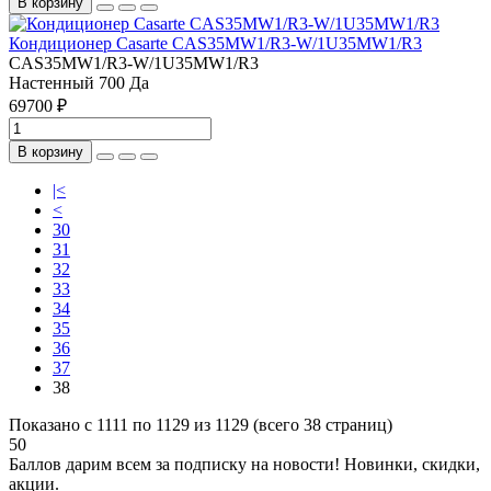
В корзину
Кондиционер Casarte СAS35MW1/R3-W/1U35MW1/R3
СAS35MW1/R3-W/1U35MW1/R3
Настенный
700
Да
69700 ₽
В корзину
|<
<
30
31
32
33
34
35
36
37
38
Показано с 1111 по 1129 из 1129 (всего 38 страниц)
50
Баллов дарим всем за подписку на новости! Новинки, скидки,
акции.